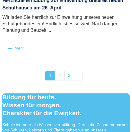
Herzliche Einladung zur Einweihung unseres neuen
Schulhauses am 26. April
Wir laden Sie herzlich zur Einweihung unseres neuen
Schulgebäudes ein! Endlich ist es so weit: Nach langer
Planung und Bauzeit ...
Mehr
1
2
3
›
Bildung für heute.
Wissen für morgen.
Charakter für die Ewigkeit.
Schule ist mehr als Wissensvermittlung. Durch die Zusammenarbeit
von Schülern, Lehrern und Eltern gehen wir an unseren