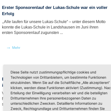
Erster Sponsorenlauf der Lukas-Schule war ein voller
Erfolg
,,Alle laufen für unsere Lukas-Schule“ – unter diesem Motto
konnte die Lukas-Schule in Landshausen im Juni ihren
ersten Sponsorenlauf zugunsten ...
Mehr
Diese Seite nutzt zustimmungspflichtige cookies und
Technologien von Drittanbietern, um bestimmte Funktionen
Ein neuer Ort – und doch vertraut: Einweihungsfeier
einzubinden. Wenn Sie auf die Schaltfläche „Alle akzeptieren“
in Landshausen aus Elternsicht
klicken, werden diese Funktionen aktiviert (Zustimmung). Na
Erteilung der Einwilligung verarbeiten wir und die beteiligten
Vor dem eigentlichen Beginn der Einweihungsfeier lag eine
Drittunternehmen Ihre personenbezogenen Daten zu
fröhliche Stimmung in der Luft – bei sonnigem Wetter und mit
unterschiedlichen Zwecken. Detaillierte Informationen zu
spürbarer ...
Zweck, Rechtsgrundlage und Drittunternehmen finden Sie