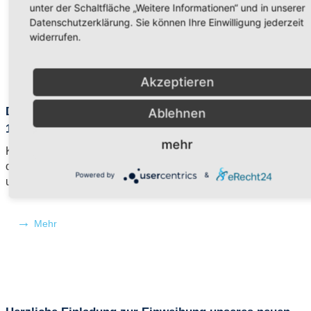
unter der Schaltfläche „Weitere Informationen“ und in unserer
Datenschutzerklärung. Sie können Ihre Einwilligung jederzeit
Mehr
widerrufen.
Akzeptieren
Die Lukas-Schule lädt zum Tag der offenen Tür –
Ablehnen
11.02.2026
mehr
Können wir nächste Woche nicht wieder einen Tag der
offenen Tür haben?“, fragt eine Schülerin hoffnungsvoll –
Powered by
&
und erntet sofort ...
Mehr